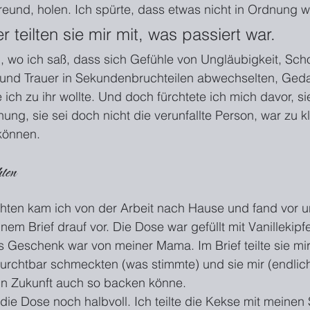
eund, holen. Ich spürte, dass etwas nicht in Ordnung 
 teilten sie mir mit, was passiert war.
, wo ich saß, dass sich Gefühle von Ungläubigkeit, Sch
 und Trauer in Sekundenbruchteilen abwechselten, Ged
ich zu ihr wollte. Und doch fürchtete ich mich davor, sie
ung, sie sei doch nicht die verunfallte Person, war zu kl
können.
ten
ten kam ich von der Arbeit nach Hause und fand vor u
em Brief drauf vor. Die Dose war gefüllt mit Vanillekipf
 Geschenk war von meiner Mama. Im Brief teilte sie mir
 furchtbar schmeckten (was stimmte) und sie mir (endlich
e in Zukunft auch so backen könne.
ie Dose noch halbvoll. Ich teilte die Kekse mit meinen