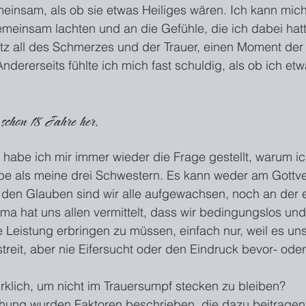
meinsam, als ob sie etwas Heiliges wären. Ich kann mic
emeinsam lachten und an die Gefühle, die ich dabei hatte
otz all des Schmerzes und der Trauer, einen Moment der 
ndererseits fühlte ich mich fast schuldig, als ob ich et
s schon 18 Jahre her.
it habe ich mir immer wieder die Frage gestellt, warum ic
abe als meine drei Schwestern. Es kann weder am Gottve
 den Glauben sind wir alle aufgewachsen, noch an der 
 hat uns allen vermittelt, dass wir bedingungslos und 
 Leistung erbringen zu müssen, einfach nur, weil es uns 
reit, aber nie Eifersucht oder den Eindruck bevor- oder 
irklich, um nicht im Trauersumpf stecken zu bleiben?
schung wurden Faktoren beschrieben, die dazu beitragen