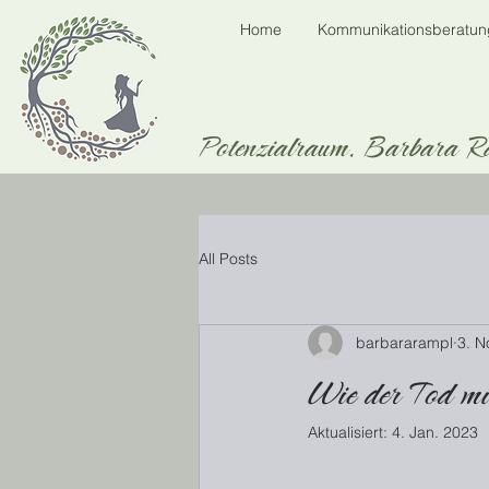
Home
Kommunikationsberatun
Potenzialraum. Barbara R
All Posts
barbararampl
3. N
Wie der Tod mic
Aktualisiert:
4. Jan. 2023