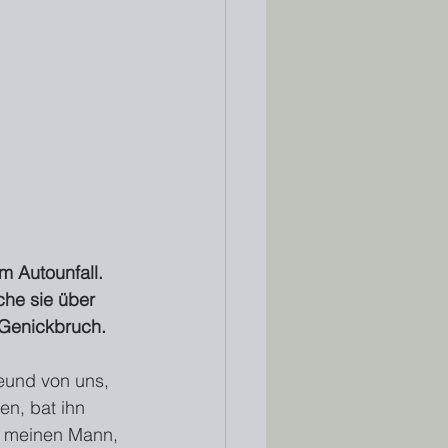
m Autounfall. 
he sie über 
 Genickbruch.
eund von uns, 
en, bat ihn 
al meinen Mann, 