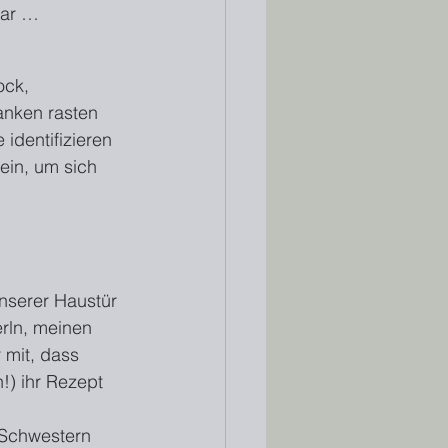
war …
ock, 
anken rasten 
 identifizieren 
ein, um sich 
nserer Haustür 
erln, meinen 
 mit, dass 
!) ihr Rezept 
 Schwestern 