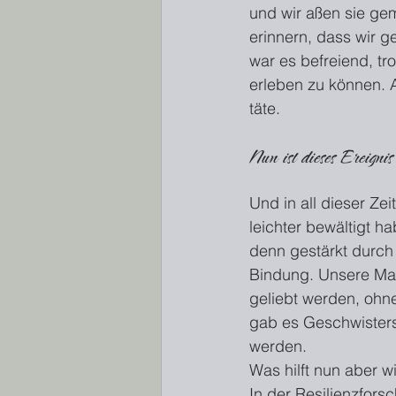
und wir aßen sie ge
erinnern, dass wir g
war es befreiend, tr
erleben zu können. A
täte.
Nun ist dieses Ereigni
Und in all dieser Ze
leichter bewältigt h
denn gestärkt durch
Bindung. Unsere Mama
geliebt werden, ohne
gab es Geschwisterst
werden.
Was hilft nun aber w
In der Resilienzfor