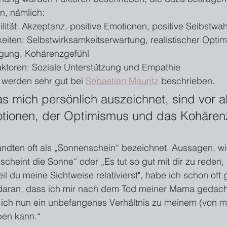
n, nämlich:
ilität: Akzeptanz, positive Emotionen, positive Selbst
keiten: Selbstwirksamkeitserwartung, realistischer Opti
ugung, Kohärenzgefühl
Faktoren: Soziale Unterstützung und Empathie
werden sehr gut bei 
Sebastian Mauritz
 beschrieben.
s mich persönlich auszeichnet, sind vor a
otionen, der Optimismus und das Kohären
ndten oft als „Sonnenschein“ bezeichnet. Aussagen, w
cheint die Sonne“ oder „Es tut so gut mit dir zu reden, 
eil du meine Sichtweise relativierst", habe ich schon oft 
daran, dass ich mir nach dem Tod meiner Mama gedach
s ich nun ein unbefangenes Verhältnis zu meinem (von 
ben kann.“