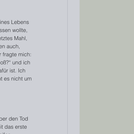
eines Lebens 
ssen wollte, 
tztes Mahl, 
en auch, 
 fragte mich: 
loß?“ und ich 
ür ist. Ich 
t es nicht um 
ber den Tod 
t das erste 