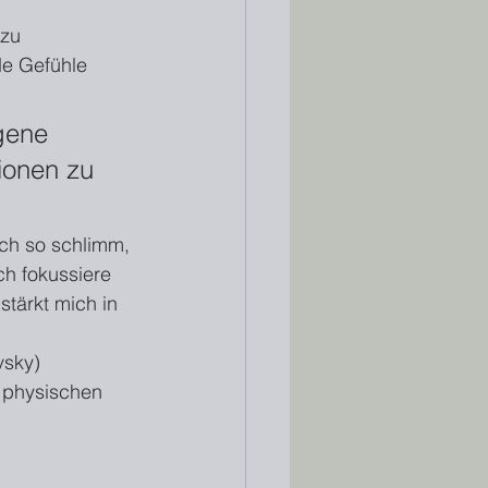
zu 
de Gefühle 
gene 
ionen zu 
ch so schlimm, 
ch fokussiere 
tärkt mich in 
sky) 
 physischen 