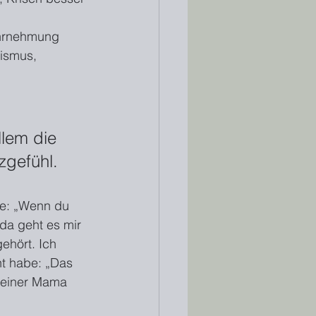
wahrnehmung
mismus, 
llem die 
zgefühl.
ie: „Wenn du 
da geht es mir 
gehört. Ich 
t habe: „Das 
meiner Mama 