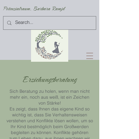
Potenzialraum. Barbara Rampl
Erziehungsberatung
Sich Beratung zu holen, wenn man nicht
mehr ein, noch aus weiß, ist ein Zeichen
von Stärke!
Es zeigt, dass Ihnen das eigene Kind so
wichtig ist, dass Sie Verhaltensweisen
verstehen und Konflikte lösen wollen, um so
Ihr Kind bestmöglich beim Großwerden
begleiten zu können. Konflikte gehören
zum Leben dazu, aus ihnen wachsen wir.