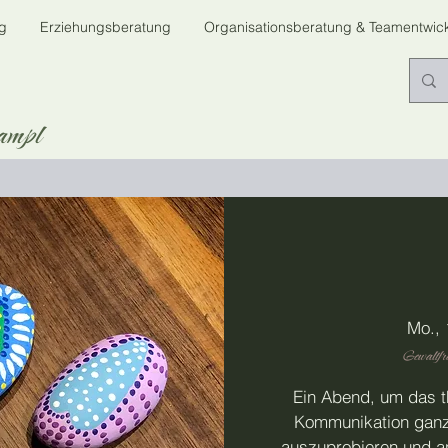
g
Erziehungsberatung
Organisationsberatung & Teamentwic
ampl
Mo., 
Gewaltfr
Ein Abend, um das t
Kommunikation ganz
auszuprobieren und a