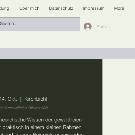
klung
Über mich
Datenschutz
Impressum
More
Anmelden
14. Okt.
  |  
Kirchbichl
eie Kommunikation Übungsgruppe
heoretische Wissen der gewaltfreien
 praktisch in einem kleinen Rahmen
nhand eigener Beispiele anzuwenden.