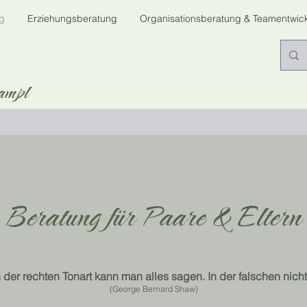
g
Erziehungsberatung
Organisationsberatung & Teamentwic
ampl
Beratung für Paare & Eltern
n der rechten Tonart kann man alles sagen. In der falschen nicht
(George Bernard Shaw)