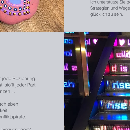
Ich unterstütze Sie 
Strategien und Wege
glücklich zu sein.
r jede Beziehung.
, stößt jeder Part
zen ...
 schieben
keit
fliktspirale.
 hinzukriegen?