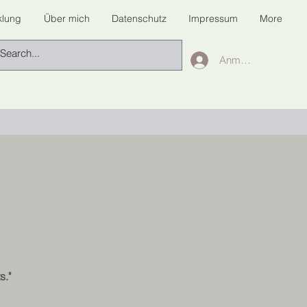
klung
Über mich
Datenschutz
Impressum
More
Anmelden
s."